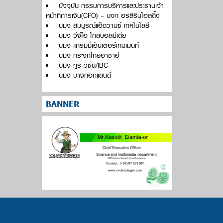
ปัจจุบัน กรรมการบริหารและประธานเจ้า
หน้าที่การเงิน(CFO) – บจก อรสิรินโฮลดิ้ง
บมจ สมบูรณ์แอ็ดวานซ์ เทคโนโลยี
บมจ วีจีไอ โกลบอลมีเดีย
บมจ แกรมมี่เอ็นเตอร์เทนเมนท์
บมจ กระจกไทยอาซาฮี
บมจ ทูร วิชั่น/IBC
บมจ บางกอกแลนด์
BANNER