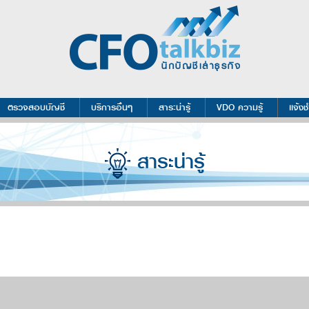
ตรวจสอบบัญชี
บริการอื่นๆ
สาระน่ารู้
VDO ความรู้
เเจ้งช
สาระน่ารู้